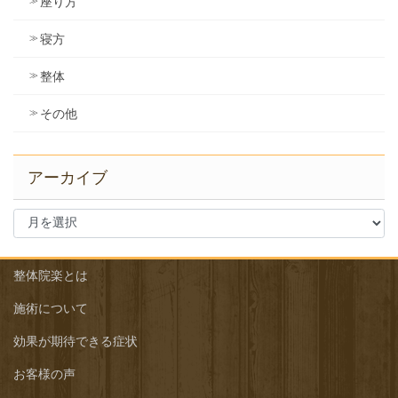
座り方
寝方
整体
その他
アーカイブ
ア
ー
カ
イ
整体院楽とは
ブ
施術について
効果が期待できる症状
お客様の声