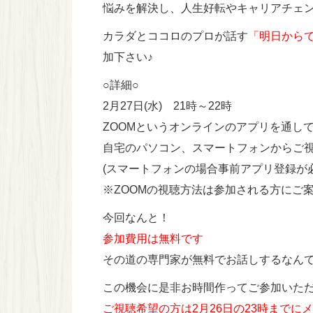
悩みを解決し、人生好転やキャリアチェ
カラダとココロのプロが話す
「明日から
加下さい♪
○詳細○
2月27日(水) 21時～22時
ZOOMというオンラインのアプリを通し
自宅のパソコン、スマートフォンからご
(スマートフォンの場合事前アプリ登録が必
※ZOOMの視聴方法は参加される方にご
今回なんと！
参加費用は無料です
その道の専門家が無料でお話しするなん
この機会に是非お時間作ってご参加いた
ご視聴希望の方は2月26日の23時までに