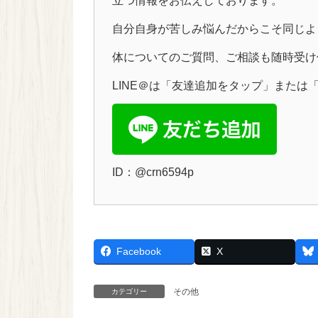
立つ情報をお伝えしております。
自分自身が苦しみ悩んだからこそ
同じよ
体についてのご質問、ご相談も随時受け
LINE＠は「友達追加をタップ」
または「
ID：@crn6594p
Facebook
X
その他
カテゴリー