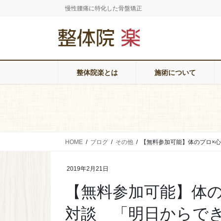
コ
ナ
慢性腰痛に特化した骨盤矯正
ン
ビ
テ
ゲ
ン
ー
ツ
シ
整体院楽とは
施術について
に
ョ
移
ン
動
に
移
動
HOME
ブログ
その他
【無料参加可能】体のプロ×
2019年2月21日
【無料参加可能】体の
対談 「明日からで