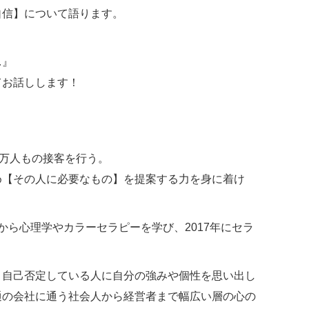
自信】について語ります。
…』
てお話しします！
2万人もの接客を行う。
め【その人に必要なもの】を提案する力を身に着け
から心理学やカラーセラピーを学び、2017年にセラ
と自己否定している人に自分の強みや個性を思い出し
通の会社に通う社会人から経営者まで幅広い層の心の