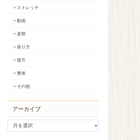
ストレッチ
動画
姿勢
座り方
寝方
整体
その他
アーカイブ
ア
ー
カ