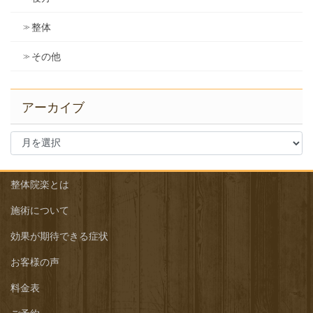
整体
その他
アーカイブ
ア
ー
カ
イ
整体院楽とは
ブ
施術について
効果が期待できる症状
お客様の声
料金表