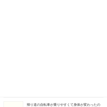
2022年4月2日
ヘルニアの痛みから解消されて景色が違って見え
ました。
2022年3月28日
痛みの予防になることを知り良かったです!
2021年11月30日
腰が痛くて娘を抱っこできず、辛かった
2021年11月7日
帰り道の自転車が乗りやすくて身体が変わったの