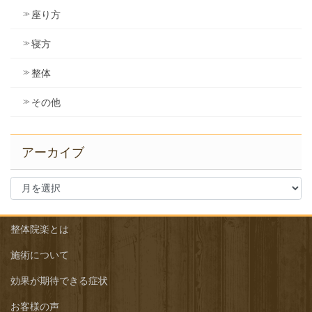
座り方
寝方
整体
その他
アーカイブ
ア
ー
カ
イ
整体院楽とは
ブ
施術について
効果が期待できる症状
お客様の声